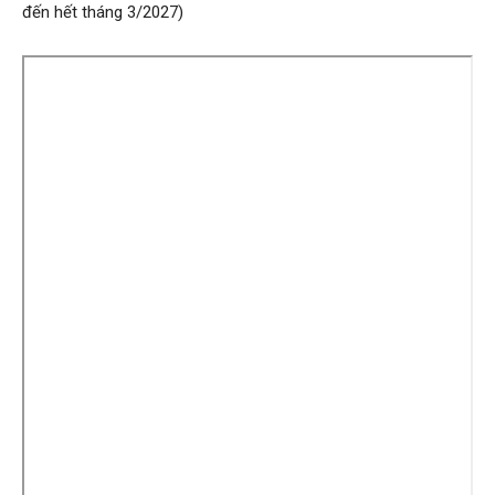
–
đến hết tháng 3/2027)
Skip
to
Khoáng
PDF
content
sản
Việt
Nam