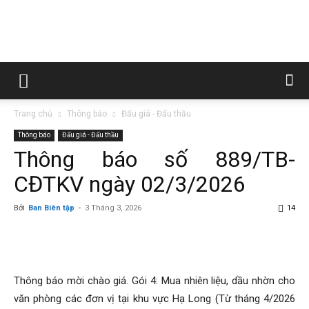
Trường
Trang chủ
Thông báo
Đấu giá - Đấu thầu
Cao
Thông báo
Đấu giá - Đấu thầu
Thông báo số 889/TB-
CĐTKV ngày 02/3/2026
đẳng
Bởi
Ban Biên tập
-
3 Tháng 3, 2026
14
Than
Thông báo mời chào giá. Gói 4: Mua nhiên liệu, dầu nhờn cho
văn phòng các đơn vị tại khu vực Hạ Long (Từ tháng 4/2026