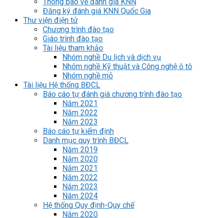
Thông báo về đánh giá KNN
Đăng ký đánh giá KNN Quốc Gia
Thư viện điện tử
Chương trình đào tạo
Giáo trình đào tạo
Tài liệu tham khảo
Nhóm nghề Du lịch và dịch vụ
Nhóm nghề Kỹ thuật và Công nghệ ô tô
Nhóm nghề mỏ
Tài liệu Hệ thống BĐCL
Báo cáo tự đánh giá chương trình đào tạo
Năm 2021
Năm 2022
Năm 2023
Báo cáo tự kiểm định
Danh mục quy trình BĐCL
Năm 2019
Năm 2020
Năm 2021
Năm 2022
Năm 2023
Năm 2024
Hệ thống Quy định-Quy chế
Năm 2020