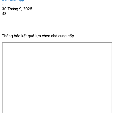
-
30 Tháng 9, 2025
43
Thông báo kết quả lựa chọn nhà cung cấp.
Skip
to
PDF
content