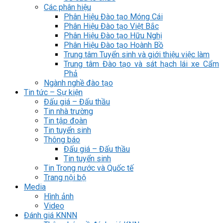
Các phân hiệu
Phân Hiệu Đào tạo Móng Cái
Phân Hiệu Đào tạo Việt Bắc
Phân Hiệu Đào tạo Hữu Nghị
Phân Hiệu Đào tạo Hoành Bồ
Trung tâm Tuyển sinh và giới thiệu việc làm
Trung tâm Đào tạo và sát hạch lái xe Cẩm
Phả
Ngành nghề đào tạo
Tin tức – Sự kiện
Đấu giá – Đấu thầu
Tin nhà trường
Tin tập đoàn
Tin tuyển sinh
Thông báo
Đấu giá – Đấu thầu
Tin tuyển sinh
Tin Trong nước và Quốc tế
Trang nội bộ
Media
Hình ảnh
Video
Đánh giá KNNN