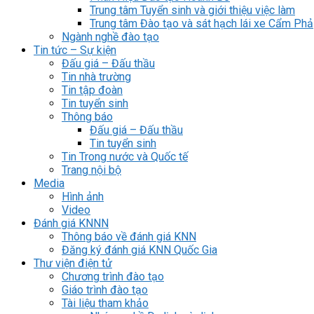
Trung tâm Tuyển sinh và giới thiệu việc làm
Trung tâm Đào tạo và sát hạch lái xe Cẩm Phả
Ngành nghề đào tạo
Tin tức – Sự kiện
Đấu giá – Đấu thầu
Tin nhà trường
Tin tập đoàn
Tin tuyển sinh
Thông báo
Đấu giá – Đấu thầu
Tin tuyển sinh
Tin Trong nước và Quốc tế
Trang nội bộ
Media
Hình ảnh
Video
Đánh giá KNNN
Thông báo về đánh giá KNN
Đăng ký đánh giá KNN Quốc Gia
Thư viện điện tử
Chương trình đào tạo
Giáo trình đào tạo
Tài liệu tham khảo