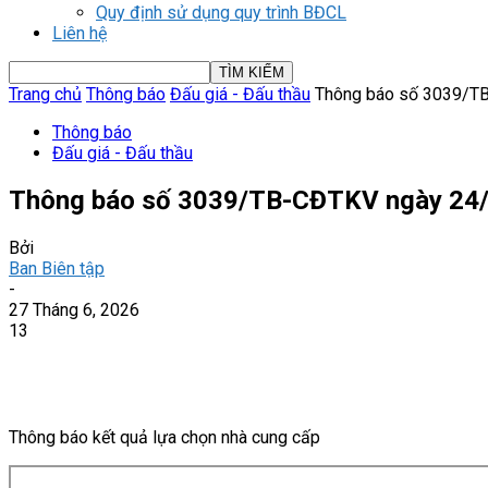
Quy định sử dụng quy trình BĐCL
Liên hệ
Trang chủ
Thông báo
Đấu giá - Đấu thầu
Thông báo số 3039/T
Thông báo
Đấu giá - Đấu thầu
Thông báo số 3039/TB-CĐTKV ngày 24
Bởi
Ban Biên tập
-
27 Tháng 6, 2026
13
Thông báo kết quả lựa chọn nhà cung cấp
Skip