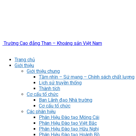
Trường Cao đẳng Than – Khoáng sản Việt Nam
Trang chủ
Giới thiệu
Giới thiệu chung
Tầm nhìn – Sứ mạng – Chính sách chất lượng
Lịch sử truyền thống
Thành tích
Cơ cấu tổ chức
Ban Lãnh đạo Nhà trường
Cơ cấu tổ chức
Các phân hiệu
Phân Hiệu Đào tạo Móng Cái
Phân Hiệu Đào tạo Việt Bắc
Phân Hiệu Đào tạo Hữu Nghị
Phân Hiệu Đào tạo Hoành Bồ