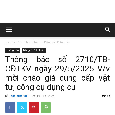
Trường
Trang chủ
Thông báo
Đấu giá - Đấu thầu
Cao
Thông báo
Đấu giá - Đấu thầu
Thông báo số 2710/TB-
CĐTKV ngày 29/5/2025 V/v
đẳng
mời chào giá cung cấp vật
tư, công cụ dụng cụ
Than
Bởi
Ban Biên tập
-
29 Tháng 5, 2025
33