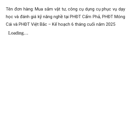
–
Tên đơn hàng: Mua sắm vật tư, công cụ dụng cụ phục vụ dạy
học và đánh giá kỹ năng nghề tại PHĐT Cẩm Phả, PHĐT Móng
Cái và PHĐT Việt Bắc – Kế hoạch 6 tháng cuối năm 2025
Khoáng
sản
Việt
Nam