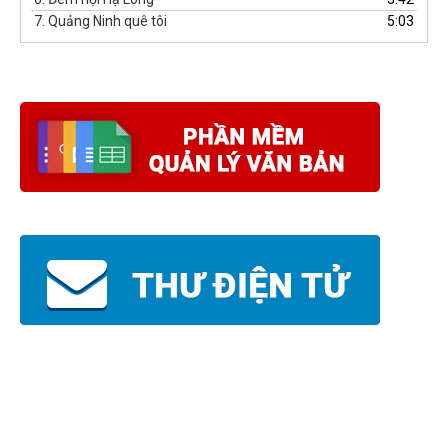
7.
Quảng Ninh quê tôi
5:03