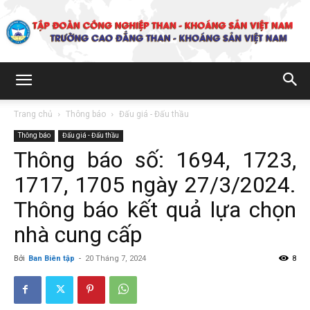
Trường
Trang chủ
Thông báo
Đấu giá - Đấu thầu
Thông báo
Đấu giá - Đấu thầu
Cao
Thông báo số: 1694, 1723,
1717, 1705 ngày 27/3/2024.
đẳng
Thông báo kết quả lựa chọn
nhà cung cấp
Bởi
Ban Biên tập
-
20 Tháng 7, 2024
8
Than