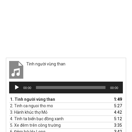
Tình người vùng than
Trình
00:00
00:00
phát
âm
1.
Tình người vùng than
1:49
thanh
2.
Tinh ca nguoi tho mo
5:27
3.
Hành khúc thợ Mỏ
4:42
4.
Tình ta biển bạc đồng xanh
5:12
5.
Xe đêm trên công trường
3:35
6.
Đêm hội Hạ Long
3:42