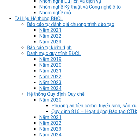
Nhóm nghề Du lịch và dịch vụ
Nhóm nghề Kỹ thuật và Công nghệ ô tô
Nhóm nghề mỏ
Tài liệu Hệ thống BĐCL
Báo cáo tự đánh giá chương trình đào tạo
Năm 2021
Năm 2022
Năm 2023
Báo cáo tự kiểm định
Danh mục quy trình BĐCL
Năm 2019
Năm 2020
Năm 2021
Năm 2022
Năm 2023
Năm 2024
Hệ thống Quy định-Quy chế
Năm 2020
Phương án tiền lương, tuyển sinh, sản xu
Quy định 816 – Hoạt động Đào tạo CT
Năm 2021
Năm 2022
Năm 2023
Năm 2024