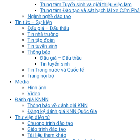
Trung tâm Tuyển sinh và giới thiệu việc làm
Trung tâm Đào tạo và sát hạch lái xe Cẩm Phả
Ngành nghề đào tạo
Tin tức – Sự kiện
Đấu giá – Đấu thầu
Tin nhà trường
Tin tập đoàn
Tin tuyển sinh
Thông báo
Đấu giá – Đấu thầu
Tin tuyển sinh
Tin Trong nước và Quốc tế
Trang nội bộ
Media
Hình ảnh
Video
Đánh giá KNNN
Thông báo về đánh giá KNN
Đăng ký đánh giá KNN Quốc Gia
Thư viện điện tử
Chương trình đào tạo
Giáo trình đào tạo
Tài liệu tham khảo