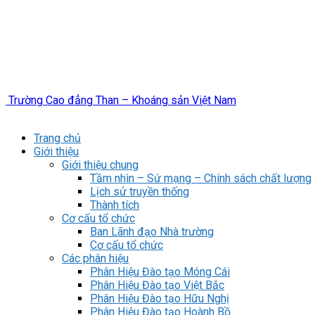
Trường Cao đẳng Than – Khoáng sản Việt Nam
Trang chủ
Giới thiệu
Giới thiệu chung
Tầm nhìn – Sứ mạng – Chính sách chất lượng
Lịch sử truyền thống
Thành tích
Cơ cấu tổ chức
Ban Lãnh đạo Nhà trường
Cơ cấu tổ chức
Các phân hiệu
Phân Hiệu Đào tạo Móng Cái
Phân Hiệu Đào tạo Việt Bắc
Phân Hiệu Đào tạo Hữu Nghị
Phân Hiệu Đào tạo Hoành Bồ