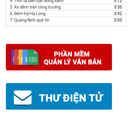
4.
Tình ta biển bạc đồng xanh
5:12
5.
Xe đêm trên công trường
3:35
6.
Đêm hội Hạ Long
3:42
7.
Quảng Ninh quê tôi
5:03