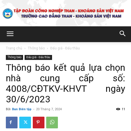
Trường
Trang chủ
Thông báo
Đấu giá - Đấu thầu
Thông báo
Đấu giá - Đấu thầu
Cao
Thông báo kết quả lựa chọn
nhà cung cấp số:
đẳng
4008/CĐTKV-KHVT ngày
30/6/2023
Bởi
Ban Biên tập
-
20 Tháng 7, 2024
11
Than