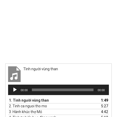
Tình người vùng than
Trình
00:00
00:00
phát
âm
1.
Tình người vùng than
1:49
thanh
2.
Tinh ca nguoi tho mo
5:27
3.
Hành khúc thợ Mỏ
4:42