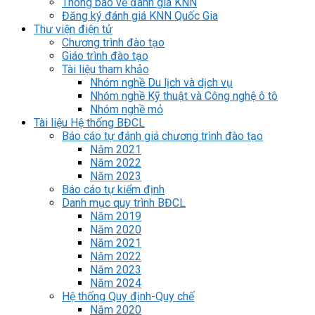
Thông báo về đánh giá KNN
Đăng ký đánh giá KNN Quốc Gia
Thư viện điện tử
Chương trình đào tạo
Giáo trình đào tạo
Tài liệu tham khảo
Nhóm nghề Du lịch và dịch vụ
Nhóm nghề Kỹ thuật và Công nghệ ô tô
Nhóm nghề mỏ
Tài liệu Hệ thống BĐCL
Báo cáo tự đánh giá chương trình đào tạo
Năm 2021
Năm 2022
Năm 2023
Báo cáo tự kiểm định
Danh mục quy trình BĐCL
Năm 2019
Năm 2020
Năm 2021
Năm 2022
Năm 2023
Năm 2024
Hệ thống Quy định-Quy chế
Năm 2020