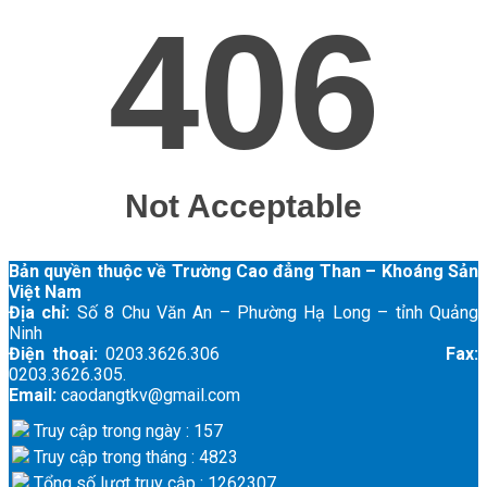
Bản quyền thuộc về Trường Cao đẳng Than – Khoáng Sản
Việt Nam
Địa chỉ:
Số 8 Chu Văn An – Phường Hạ Long – tỉnh Quảng
Ninh
Điện thoại:
0203.3626.306
Fax:
0203.3626.305.
Email:
caodangtkv@gmail.com
Truy cập trong ngày : 157
Truy cập trong tháng : 4823
Tổng số lượt truy cập : 1262307