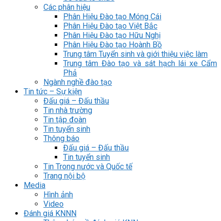
Các phân hiệu
Phân Hiệu Đào tạo Móng Cái
Phân Hiệu Đào tạo Việt Bắc
Phân Hiệu Đào tạo Hữu Nghị
Phân Hiệu Đào tạo Hoành Bồ
Trung tâm Tuyển sinh và giới thiệu việc làm
Trung tâm Đào tạo và sát hạch lái xe Cẩm
Phả
Ngành nghề đào tạo
Tin tức – Sự kiện
Đấu giá – Đấu thầu
Tin nhà trường
Tin tập đoàn
Tin tuyển sinh
Thông báo
Đấu giá – Đấu thầu
Tin tuyển sinh
Tin Trong nước và Quốc tế
Trang nội bộ
Media
Hình ảnh
Video
Đánh giá KNNN