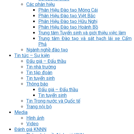
Các phân hiệu
Phân Hiệu Đào tạo Móng Cái
Phân Hiệu Đào tạo Việt Bắc
Phân Hiệu Đào tạo Hữu Nghị
Phân Hiệu Đào tạo Hoành Bồ
Trung tâm Tuyển sinh và giới thiệu việc làm
Trung tâm Đào tạo và sát hạch lái xe Cẩm
Phả
Ngành nghề đào tạo
Tin tức – Sự kiện
Đấu giá – Đấu thầu
Tin nhà trường
Tin tập đoàn
Tin tuyển sinh
Thông báo
Đấu giá – Đấu thầu
Tin tuyển sinh
Tin Trong nước và Quốc tế
Trang nội bộ
Media
Hình ảnh
Video
Đánh giá KNNN