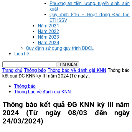
Phương án tiền lương, tuyển sinh, sản
xuất
Quy định 816 – Hoạt động Đào tạo
CTHSSV
Năm 2021
Năm 2022
Năm 2023
Năm 2024
Quy định sử dụng quy trình BĐCL
Liên hệ
Trang chủ
Thông báo
Thông báo về đánh giá KNN
Thông báo
kết quả ĐG KNN kỳ III năm 2024 (Từ ngày...
Thông báo
Thông báo về đánh giá KNN
Thông báo kết quả ĐG KNN kỳ III năm
2024 (Từ ngày 08/03 đến ngày
24/03/2024)