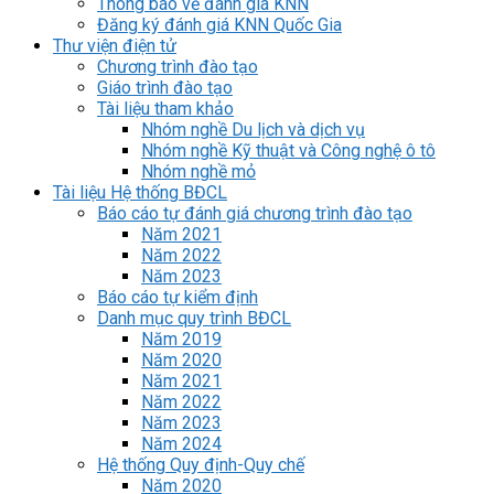
Thông báo về đánh giá KNN
Đăng ký đánh giá KNN Quốc Gia
Thư viện điện tử
Chương trình đào tạo
Giáo trình đào tạo
Tài liệu tham khảo
Nhóm nghề Du lịch và dịch vụ
Nhóm nghề Kỹ thuật và Công nghệ ô tô
Nhóm nghề mỏ
Tài liệu Hệ thống BĐCL
Báo cáo tự đánh giá chương trình đào tạo
Năm 2021
Năm 2022
Năm 2023
Báo cáo tự kiểm định
Danh mục quy trình BĐCL
Năm 2019
Năm 2020
Năm 2021
Năm 2022
Năm 2023
Năm 2024
Hệ thống Quy định-Quy chế
Năm 2020