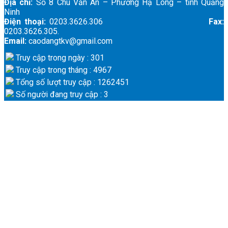
Địa chỉ:
Số 8 Chu Văn An – Phường Hạ Long – tỉnh Quảng
Ninh
Điện thoại:
0203.3626.306
Fax:
0203.3626.305.
Email:
caodangtkv@gmail.com
Truy cập trong ngày : 301
Truy cập trong tháng : 4967
Tổng số lượt truy cập : 1262451
Số người đang truy cập : 3