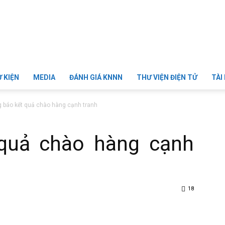
Ự KIỆN
MEDIA
ĐÁNH GIÁ KNNN
THƯ VIỆN ĐIỆN TỬ
TÀI
 báo kết quả chào hàng cạnh tranh
quả chào hàng cạnh
18