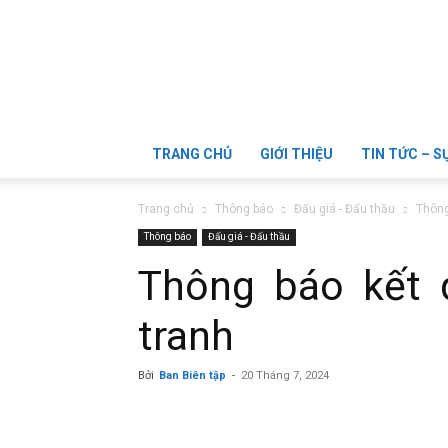
Trường
TRANG CHỦ
GIỚI THIỆU
TIN TỨC – S
Trang chủ
Thông báo
Đấu giá - Đấu thầu
Thông
Thông báo
Đấu giá - Đấu thầu
Cao
Thông báo kết 
tranh
Bởi
Ban Biên tập
-
20 Tháng 7, 2024
đẳng