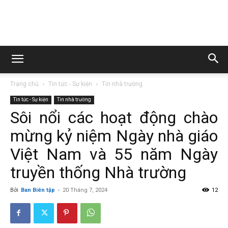
Trường
Trang chủ
Tin tức - Sự kiện
Tin nhà trường
Cao
Tin tức - Sự kiện
Tin nhà trường
Sôi nổi các hoạt động chào
mừng kỷ niệm Ngày nhà giáo
đẳng
Việt Nam và 55 năm Ngày
truyền thống Nhà trường
Than
Bởi
Ban Biên tập
-
20 Tháng 7, 2024
12