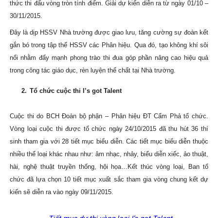
thức thi đấu vòng tròn tính điểm. Giải dự kiến diễn ra từ ngày 01/10 –
30/11/2015.
Đây là dịp
HSSV Nhà trường được giao lưu, tăng cường sự đoàn kết
gắn bó trong tập thể HSSV các Phân hiệu.
Qua đó,
tạo không khí sôi
nổi
nhằm đẩy mạnh phong trào thi đua góp phần nâng cao hiệu quả
trong công tác giáo dục, rèn luyện thể chất tại Nhà trường.
2.
Tổ chức cuộc thi I’s got Talent
Cuộc thi do BCH Đoàn bộ phận – Phân hiệu ĐT Cẩm Phả tổ chức.
Vòng loại cuộc thi được tổ chức ngày 24/10/2015 đã thu hút 36 thí
sinh tham gia với 28 tiết mục biểu diễn. Các tiết mục biểu diễn thuộc
nhiều thể loại khác nhau như: âm nhạc, nhảy, biểu diễn xiếc, ảo thuật,
hài, nghệ thuật truyền thống, hội họa…Kết thúc vòng loại, Ban tổ
chức đã lựa chọn 10 tiết mục xuất sắc tham gia vòng chung kết dự
kiến sẽ diễn ra vào ngày 09/11/2015.