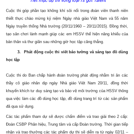
Tiết mục dự thi vòng loại I’s got Talent
Cuộc thi góp phần tạo không khí sôi nổi trong đoàn viên thanh niên
thiết thực chào mừng
kỷ niệm Ngày nhà giáo Việt Nam và 55 năm
Ngày truyền thống Nhà trường (20/11/1960 – 20/11/2015)
. Đồng thời,
tạo sân chơi lành mạnh giúp các em HSSV thể hiện năng khiếu của
bản thân và thư giãn sau những giờ học tập căng thẳng.
3.
Phát động cuộc thi viết báo tường và sáng tạo đồ dùng
học tập
Cuộc thi do Ban chấp hành đoàn trường phát động nhằm tri ân các
thầy cô giáo nhân dịp ngày Nhà giáo Việt Nam 20/11, đồng thời
khuyến khích tư duy sáng tạo và bảo vệ môi trường của HSSV thông
qua việc làm các đồ dùng học tập, đồ dùng trang trí từ các sản phẩm
đã qua sử dụng.
Các tác phẩm tham dự sẽ được chấm điểm và trao giải theo 2 cấp:
Đoàn CSBP Phân hiệu, Trung tâm và cấp Đoàn trường. Thời gian tiếp
nhận và trao thưởng các tác phẩm dự thi sẽ diễn ra từ ngày 02/11 –