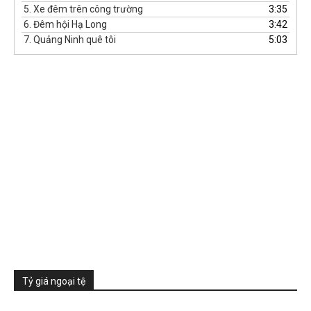
5.
Xe đêm trên công trường
3:35
6.
Đêm hội Hạ Long
3:42
7.
Quảng Ninh quê tôi
5:03
Tỷ giá ngoại tệ