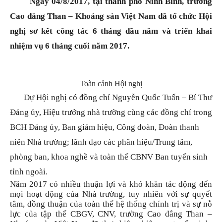
Ngày 04/8/2017, tại thành phố Ninh Bình, trường
–
Cao đẳng Than – Khoáng sản Việt Nam đã tổ chức Hội
nghị sơ kết công tác 6 tháng đầu năm và triển khai
nhiệm vụ 6 tháng cuối năm 2017.
Khoáng
Toàn cảnh Hội nghị
sản
Dự Hội nghị có đồng chí Nguyễn Quốc Tuấn – Bí Thư
Đảng ủy, Hiệu trưởng nhà trường cùng các đồng chí trong
BCH Đảng ủy, Ban giám hiệu, Công đoàn, Đoàn thanh
Việt
niên Nhà trường; lãnh đạo các phân hiệu/Trung tâm,
phòng ban, khoa nghề và toàn thể CBNV Ban tuyển sinh
tỉnh ngoài.
Nam
Năm 2017 có nhiều thuận lợi và khó khăn tác động đến
mọi hoạt động của Nhà trường, tuy nhiên với sự quyết
tâm, đồng thuận của toàn thể hệ thống chính trị và sự nỗ
lực của tập thể CBGV, CNV, trường Cao đẳng Than –