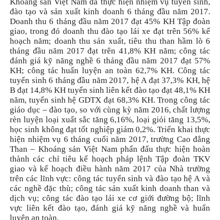
Khoáng sản Việt Nam đã thực hiện nhiệm vụ tuyển sinh,
đào tạo và sản xuất kinh doanh 6 tháng đầu năm 2017.
Doanh thu 6 tháng đầu năm 2017 đạt 45% KH Tập đoàn
giao, trong đó doanh thu đào tạo lái xe đạt trên 56% kế
hoạch năm; doanh thu sản xuất, tiêu thu than hầm lò 6
tháng đầu năm 2017 đạt trên 41,8% KH năm; công tác
đánh giá kỹ năng nghề 6 tháng đầu năm 2017 đạt 57%
KH; công tác huấn luyện an toàn 62,7% KH. Công tác
tuyển sinh 6 tháng đầu năm 2017, hệ A đạt 37,3% KH, hệ
B đạt 14,8% KH tuyển sinh liên kết đào tạo đạt 48,1% KH
năm, tuyển sinh hệ GDTX đạt 68,3% KH. Trong công tác
giáo dục – đào tạo, so với cùng kỳ năm 2016, chất lượng
rèn luyện loại xuất sắc tăng 6,16%, loại giỏi tăng 13,5%,
học sinh không đạt tốt nghiệp giảm 0,2%. Triển khai thực
hiện nhiệm vụ 6 tháng cuối năm 2017, trường Cao đẳng
Than – Khoáng sản Việt Nam phấn đấu thực hiện hoàn
thành các chỉ tiêu kế hoạch pháp lệnh Tập đoàn TKV
giao và kế hoạch điều hành năm 2017 của Nhà trường
trên các lĩnh vực: công tác tuyển sinh và đào tạo hệ A và
các nghề đặc thù; công tác sản xuất kinh doanh than và
dịch vụ; công tác đào tạo lái xe cơ giới đường bộ; lĩnh
vực liên kết đào tạo, đánh giá kỹ năng nghề và huấn
luyện an toàn.