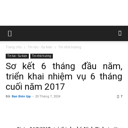
Trường
Trang chủ
Tin tức - Sự kiện
Tin nhà trường
Cao
Tin tức - Sự kiện
Tin nhà trường
Sơ kết 6 tháng đầu năm,
triển khai nhiệm vụ 6 tháng
đẳng
cuối năm 2017
Bởi
Ban Biên tập
-
20 Tháng 7, 2024
7
Than