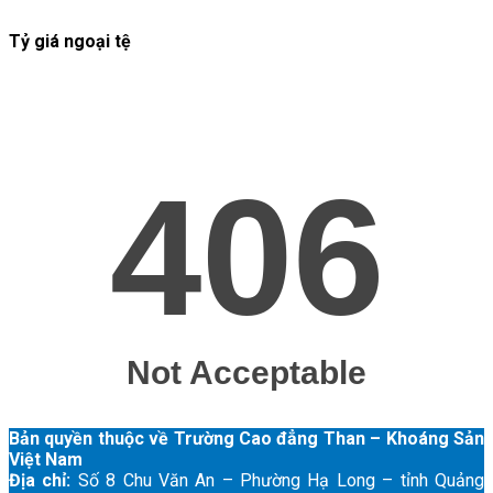
Tỷ giá ngoại tệ
Bản quyền thuộc về Trường Cao đẳng Than – Khoáng Sản
Việt Nam
Địa chỉ:
Số 8 Chu Văn An – Phường Hạ Long – tỉnh Quảng