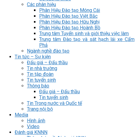
Các phân hiệu
Phân Hiệu Đào tạo Móng Cái
Phân Hiệu Đào tạo Việt Bắc
Phân Hiệu Đào tạo Hữu Nghị
Phân Hiệu Đào tạo Hoành Bồ
Trung tâm Tuyển sinh và giới thiệu việc làm
Trung tâm Đào tạo và sát hạch lái xe Cẩm
Phả
Ngành nghề đào tạo
Tin tức – Sự kiện
Đấu giá – Đấu thầu
Tin nhà trường
Tin tập đoàn
Tin tuyển sinh
Thông báo
Đấu giá – Đấu thầu
Tin tuyển sinh
Tin Trong nước và Quốc tế
Trang nội bộ
Media
Hình ảnh
Video
Đánh giá KNNN