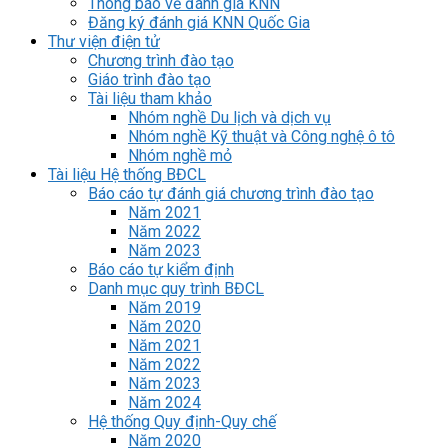
Thông báo về đánh giá KNN
Đăng ký đánh giá KNN Quốc Gia
Thư viện điện tử
Chương trình đào tạo
Giáo trình đào tạo
Tài liệu tham khảo
Nhóm nghề Du lịch và dịch vụ
Nhóm nghề Kỹ thuật và Công nghệ ô tô
Nhóm nghề mỏ
Tài liệu Hệ thống BĐCL
Báo cáo tự đánh giá chương trình đào tạo
Năm 2021
Năm 2022
Năm 2023
Báo cáo tự kiểm định
Danh mục quy trình BĐCL
Năm 2019
Năm 2020
Năm 2021
Năm 2022
Năm 2023
Năm 2024
Hệ thống Quy định-Quy chế
Năm 2020