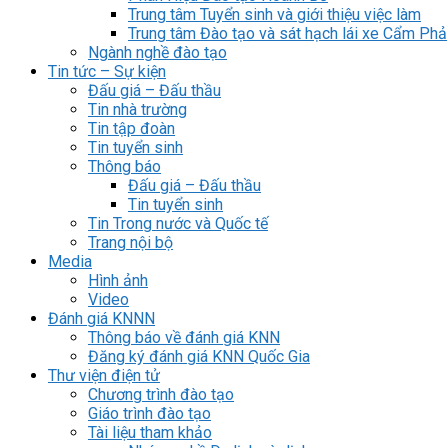
Trung tâm Tuyển sinh và giới thiệu việc làm
Trung tâm Đào tạo và sát hạch lái xe Cẩm Phả
Ngành nghề đào tạo
Tin tức – Sự kiện
Đấu giá – Đấu thầu
Tin nhà trường
Tin tập đoàn
Tin tuyển sinh
Thông báo
Đấu giá – Đấu thầu
Tin tuyển sinh
Tin Trong nước và Quốc tế
Trang nội bộ
Media
Hình ảnh
Video
Đánh giá KNNN
Thông báo về đánh giá KNN
Đăng ký đánh giá KNN Quốc Gia
Thư viện điện tử
Chương trình đào tạo
Giáo trình đào tạo
Tài liệu tham khảo