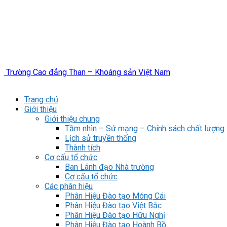
Trường Cao đẳng Than – Khoáng sản Việt Nam
Trang chủ
Giới thiệu
Giới thiệu chung
Tầm nhìn – Sứ mạng – Chính sách chất lượng
Lịch sử truyền thống
Thành tích
Cơ cấu tổ chức
Ban Lãnh đạo Nhà trường
Cơ cấu tổ chức
Các phân hiệu
Phân Hiệu Đào tạo Móng Cái
Phân Hiệu Đào tạo Việt Bắc
Phân Hiệu Đào tạo Hữu Nghị
Phân Hiệu Đào tạo Hoành Bồ