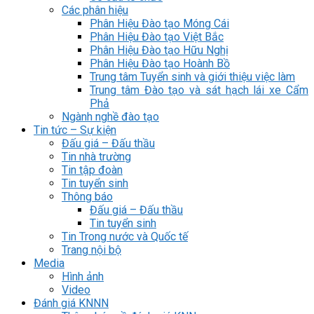
Các phân hiệu
Phân Hiệu Đào tạo Móng Cái
Phân Hiệu Đào tạo Việt Bắc
Phân Hiệu Đào tạo Hữu Nghị
Phân Hiệu Đào tạo Hoành Bồ
Trung tâm Tuyển sinh và giới thiệu việc làm
Trung tâm Đào tạo và sát hạch lái xe Cẩm
Phả
Ngành nghề đào tạo
Tin tức – Sự kiện
Đấu giá – Đấu thầu
Tin nhà trường
Tin tập đoàn
Tin tuyển sinh
Thông báo
Đấu giá – Đấu thầu
Tin tuyển sinh
Tin Trong nước và Quốc tế
Trang nội bộ
Media
Hình ảnh
Video
Đánh giá KNNN