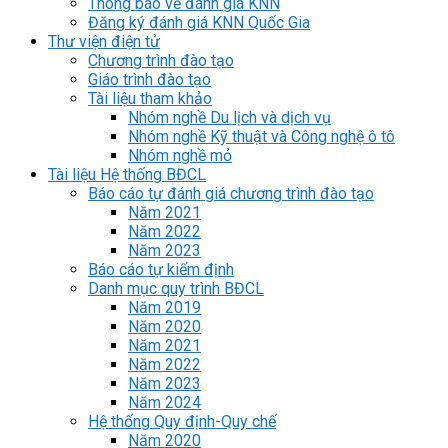
Thông báo về đánh giá KNN
Đăng ký đánh giá KNN Quốc Gia
Thư viện điện tử
Chương trình đào tạo
Giáo trình đào tạo
Tài liệu tham khảo
Nhóm nghề Du lịch và dịch vụ
Nhóm nghề Kỹ thuật và Công nghệ ô tô
Nhóm nghề mỏ
Tài liệu Hệ thống BĐCL
Báo cáo tự đánh giá chương trình đào tạo
Năm 2021
Năm 2022
Năm 2023
Báo cáo tự kiểm định
Danh mục quy trình BĐCL
Năm 2019
Năm 2020
Năm 2021
Năm 2022
Năm 2023
Năm 2024
Hệ thống Quy định-Quy chế
Năm 2020