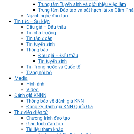
Trung tâm Tuyển sinh và giới thiệu việc làm
Trung tâm Đào tạo và sát hạch lái xe Cẩm Phả
Ngành nghề đào tạo
Tin tức – Sự kiện
Đấu giá – Đấu thầu
Tin nhà trường
Tin tập đoàn
Tin tuyển sinh
Thông báo
Đấu giá – Đấu thầu
Tin tuyển sinh
Tin Trong nước và Quốc tế
Trang nội bộ
Media
Hình ảnh
Video
Đánh giá KNNN
Thông báo về đánh giá KNN
Đăng ký đánh giá KNN Quốc Gia
Thư viện điện tử
Chương trình đào tạo
Giáo trình đào tạo
Tài liệu tham khảo