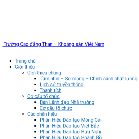
Trường Cao đẳng Than – Khoáng sản Việt Nam
Trang chủ
Giới thiệu
Giới thiệu chung
Tầm nhìn – Sứ mạng – Chính sách chất lượng
Lịch sử truyền thống
Thành tích
Cơ cấu tổ chức
Ban Lãnh đạo Nhà trường
Cơ cấu tổ chức
Các phân hiệu
Phân Hiệu Đào tạo Móng Cái
Phân Hiệu Đào tạo Việt Bắc
Phân Hiệu Đào tạo Hữu Nghị
Phân Hiệu Đào tạo Hoành Bồ