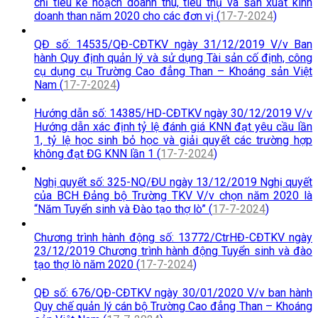
chỉ tiêu kế hoạch doanh thu, tiêu thụ và sản xuất kinh
doanh than năm 2020 cho các đơn vị (
17-7-2024
)
QĐ số: 14535/QĐ-CĐTKV ngày 31/12/2019 V/v Ban
hành Quy định quản lý và sử dụng Tài sản cố định, công
cụ dụng cụ Trường Cao đẳng Than – Khoáng sản Việt
Nam (
17-7-2024
)
Hướng dẫn số: 14385/HD-CĐTKV ngày 30/12/2019 V/v
Hướng dẫn xác định tỷ lệ đánh giá KNN đạt yêu cầu lần
1, tỷ lệ học sinh bỏ học và giải quyết các trường hợp
không đạt ĐG KNN lần 1 (
17-7-2024
)
Nghị quyết số: 325-NQ/ĐU ngày 13/12/2019 Nghị quyết
của BCH Đảng bộ Trường TKV V/v chọn năm 2020 là
“Năm Tuyển sinh và Đào tạo thợ lò” (
17-7-2024
)
Chương trình hành động số: 13772/CtrHĐ-CĐTKV ngày
23/12/2019 Chương trình hành động Tuyển sinh và đào
tạo thợ lò năm 2020 (
17-7-2024
)
QĐ số: 676/QĐ-CĐTKV ngày 30/01/2020 V/v ban hành
Quy chế quản lý cán bộ Trường Cao đẳng Than – Khoáng