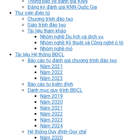
Thông báo về đánh giá KNN
Đăng ký đánh giá KNN Quốc Gia
Thư viện điện tử
Chương trình đào tạo
Giáo trình đào tạo
Tài liệu tham khảo
Nhóm nghề Du lịch và dịch vụ
Nhóm nghề Kỹ thuật và Công nghệ ô tô
Nhóm nghề mỏ
Tài liệu Hệ thống BĐCL
Báo cáo tự đánh giá chương trình đào tạo
Năm 2021
Năm 2022
Năm 2023
Báo cáo tự kiểm định
Danh mục quy trình BĐCL
Năm 2019
Năm 2020
Năm 2021
Năm 2022
Năm 2023
Năm 2024
Hệ thống Quy định-Quy chế
Năm 2020