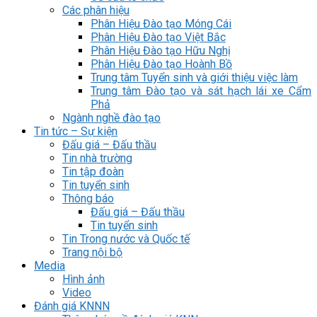
Các phân hiệu
Phân Hiệu Đào tạo Móng Cái
Phân Hiệu Đào tạo Việt Bắc
Phân Hiệu Đào tạo Hữu Nghị
Phân Hiệu Đào tạo Hoành Bồ
Trung tâm Tuyển sinh và giới thiệu việc làm
Trung tâm Đào tạo và sát hạch lái xe Cẩm
Phả
Ngành nghề đào tạo
Tin tức – Sự kiện
Đấu giá – Đấu thầu
Tin nhà trường
Tin tập đoàn
Tin tuyển sinh
Thông báo
Đấu giá – Đấu thầu
Tin tuyển sinh
Tin Trong nước và Quốc tế
Trang nội bộ
Media
Hình ảnh
Video
Đánh giá KNNN