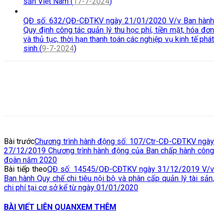
sản Việt Nam (
17-7-2024
)
QĐ số: 632/QĐ-CĐTKV ngày 21/01/2020 V/v Ban hành
Quy định công tác quản lý thu học phí, tiền mặt, hóa đơn
và thủ tục, thời hạn thanh toán các nghiệp vụ kinh tế phát
sinh (
9-7-2024
)
Bài trước
Chương trình hành động số: 107/Ctr-CĐ-CĐTKV ngày
27/12/2019 Chương trình hành động của Ban chấp hành công
đoàn năm 2020
Bài tiếp theo
QĐ số: 14545/QĐ-CĐTKV ngày 31/12/2019 V/v
Ban hành Quy chế chi tiêu nội bộ và phân cấp quản lý tài sản,
chi phí tại cơ sở kể từ ngày 01/01/2020
BÀI VIẾT LIÊN QUAN
XEM THÊM