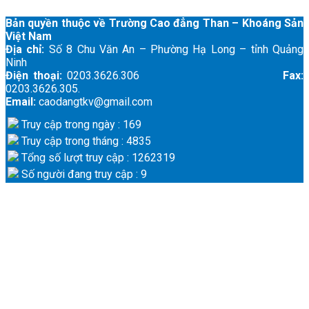
Bản quyền thuộc về Trường Cao đẳng Than – Khoáng Sản
Việt Nam
Địa chỉ:
Số 8 Chu Văn An – Phường Hạ Long – tỉnh Quảng
Ninh
Điện thoại:
0203.3626.306
Fax:
0203.3626.305.
Email:
caodangtkv@gmail.com
Truy cập trong ngày : 169
Truy cập trong tháng : 4835
Tổng số lượt truy cập : 1262319
Số người đang truy cập : 9