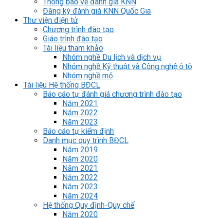
Thông báo về đánh giá KNN
Đăng ký đánh giá KNN Quốc Gia
Thư viện điện tử
Chương trình đào tạo
Giáo trình đào tạo
Tài liệu tham khảo
Nhóm nghề Du lịch và dịch vụ
Nhóm nghề Kỹ thuật và Công nghệ ô tô
Nhóm nghề mỏ
Tài liệu Hệ thống BĐCL
Báo cáo tự đánh giá chương trình đào tạo
Năm 2021
Năm 2022
Năm 2023
Báo cáo tự kiểm định
Danh mục quy trình BĐCL
Năm 2019
Năm 2020
Năm 2021
Năm 2022
Năm 2023
Năm 2024
Hệ thống Quy định-Quy chế
Năm 2020