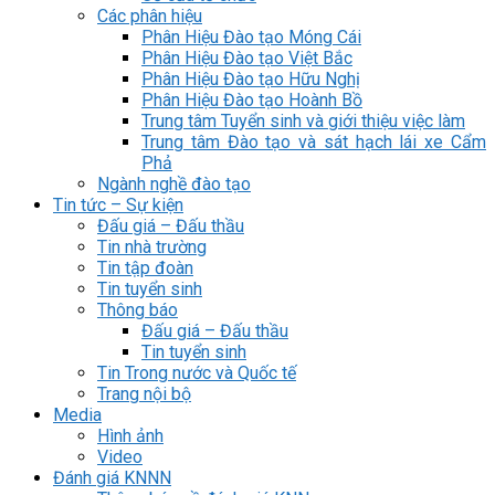
Các phân hiệu
Phân Hiệu Đào tạo Móng Cái
Phân Hiệu Đào tạo Việt Bắc
Phân Hiệu Đào tạo Hữu Nghị
Phân Hiệu Đào tạo Hoành Bồ
Trung tâm Tuyển sinh và giới thiệu việc làm
Trung tâm Đào tạo và sát hạch lái xe Cẩm
Phả
Ngành nghề đào tạo
Tin tức – Sự kiện
Đấu giá – Đấu thầu
Tin nhà trường
Tin tập đoàn
Tin tuyển sinh
Thông báo
Đấu giá – Đấu thầu
Tin tuyển sinh
Tin Trong nước và Quốc tế
Trang nội bộ
Media
Hình ảnh
Video
Đánh giá KNNN