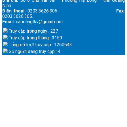
Địa chỉ:
Số 8 Chu Văn An – Phường Hạ Long – tỉnh Quảng
Ninh
Điện thoại:
0203.3626.306
Fax:
0203.3626.305.
Email:
caodangtkv@gmail.com
Truy cập trong ngày : 227
Truy cập trong tháng : 3159
Tổng số lượt truy cập : 1260643
Số người đang truy cập : 4