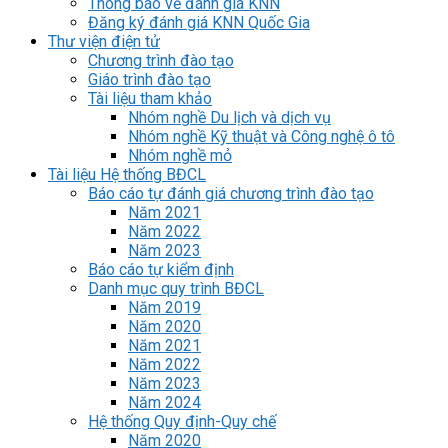
Thông báo về đánh giá KNN
Đăng ký đánh giá KNN Quốc Gia
Thư viện điện tử
Chương trình đào tạo
Giáo trình đào tạo
Tài liệu tham khảo
Nhóm nghề Du lịch và dịch vụ
Nhóm nghề Kỹ thuật và Công nghệ ô tô
Nhóm nghề mỏ
Tài liệu Hệ thống BĐCL
Báo cáo tự đánh giá chương trình đào tạo
Năm 2021
Năm 2022
Năm 2023
Báo cáo tự kiểm định
Danh mục quy trình BĐCL
Năm 2019
Năm 2020
Năm 2021
Năm 2022
Năm 2023
Năm 2024
Hệ thống Quy định-Quy chế
Năm 2020