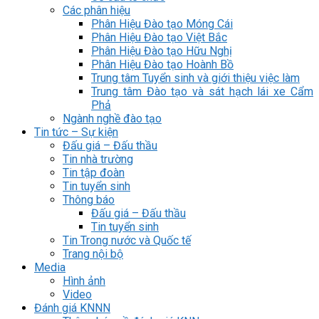
Các phân hiệu
Phân Hiệu Đào tạo Móng Cái
Phân Hiệu Đào tạo Việt Bắc
Phân Hiệu Đào tạo Hữu Nghị
Phân Hiệu Đào tạo Hoành Bồ
Trung tâm Tuyển sinh và giới thiệu việc làm
Trung tâm Đào tạo và sát hạch lái xe Cẩm
Phả
Ngành nghề đào tạo
Tin tức – Sự kiện
Đấu giá – Đấu thầu
Tin nhà trường
Tin tập đoàn
Tin tuyển sinh
Thông báo
Đấu giá – Đấu thầu
Tin tuyển sinh
Tin Trong nước và Quốc tế
Trang nội bộ
Media
Hình ảnh
Video
Đánh giá KNNN