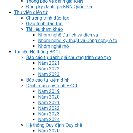
Thông báo về đánh giá KNN
Đăng ký đánh giá KNN Quốc Gia
Thư viện điện tử
Chương trình đào tạo
Giáo trình đào tạo
Tài liệu tham khảo
Nhóm nghề Du lịch và dịch vụ
Nhóm nghề Kỹ thuật và Công nghệ ô tô
Nhóm nghề mỏ
Tài liệu Hệ thống BĐCL
Báo cáo tự đánh giá chương trình đào tạo
Năm 2021
Năm 2022
Năm 2023
Báo cáo tự kiểm định
Danh mục quy trình BĐCL
Năm 2019
Năm 2020
Năm 2021
Năm 2022
Năm 2023
Năm 2024
Hệ thống Quy định-Quy chế
Năm 2020