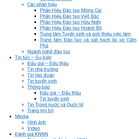
Các phân hiệu
Phân Hiệu Đào tạo Móng Cái
Phân Hiệu Đào tạo Việt Bắc
Phân Hiệu Đào tạo Hữu Nghị
Phân Hiệu Đào tạo Hoành Bồ
Trung tâm Tuyển sinh và giới thiệu việc làm
Trung tâm Đào tạo và sát hạch lái xe Cẩm
Phả
Ngành nghề đào tạo
Tin tức – Sự kiện
Đấu giá – Đấu thầu
Tin nhà trường
Tin tập đoàn
Tin tuyển sinh
Thông báo
Đấu giá – Đấu thầu
Tin tuyển sinh
Tin Trong nước và Quốc tế
Trang nội bộ
Media
Hình ảnh
Video
Đánh giá KNNN