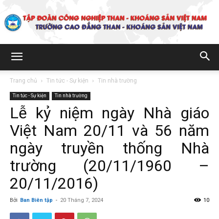
Trường
Trang chủ
Tin tức - Sự kiện
Tin nhà trường
Tin tức - Sự kiện
Tin nhà trường
Cao
Lễ kỷ niệm ngày Nhà giáo
Việt Nam 20/11 và 56 năm
đẳng
ngày truyền thống Nhà
trường (20/11/1960 –
20/11/2016)
Than
Bởi
Ban Biên tập
-
20 Tháng 7, 2024
10