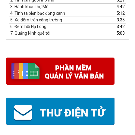
2.
Tinh ca nguoi tho mo
5:27
3.
Hành khúc thợ Mỏ
4:42
4.
Tình ta biển bạc đồng xanh
5:12
5.
Xe đêm trên công trường
3:35
6.
Đêm hội Hạ Long
3:42
7.
Quảng Ninh quê tôi
5:03