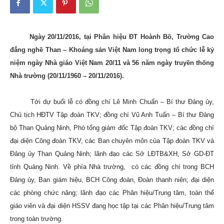
–
Ngày 20/11/2016, tại Phân hiệu ĐT Hoành Bồ, Trường Cao
đẳng nghề Than – Khoáng sản Việt Nam long trọng tổ chức lễ kỷ
Khoáng
niệm ngày Nhà giáo Việt Nam 20/11 và 56 năm ngày truyền thống
Nhà trường (20/11/1960 – 20/11/2016).
sản
Tới dự buổi lễ có đồng chí Lê Minh Chuẩn – Bí thư Đảng ủy,
Chủ tịch HĐTV Tập đoàn TKV; đồng chí Vũ Anh Tuấn – Bí thư Đảng
bộ Than Quảng Ninh, Phó tổng giám đốc Tập đoàn TKV; các đồng chí
đại diện Công đoàn TKV, các Ban chuyên môn của Tập đoàn TKV và
Việt
Đảng ủy Than Quảng Ninh; lãnh đạo các Sở LĐTB&XH, Sở GD-ĐT
tỉnh Quảng Ninh. Về phía Nhà trường, có các đồng chí trong BCH
Đảng ủy, Ban giám hiệu, BCH Công đoàn, Đoàn thanh niên; đại diện
Nam
các phòng chức năng; lãnh đạo các Phân hiệu/Trung tâm, toàn thể
giáo viên và đại diện HSSV đang học tập tại các Phân hiệu/Trung tâm
trong toàn trường.