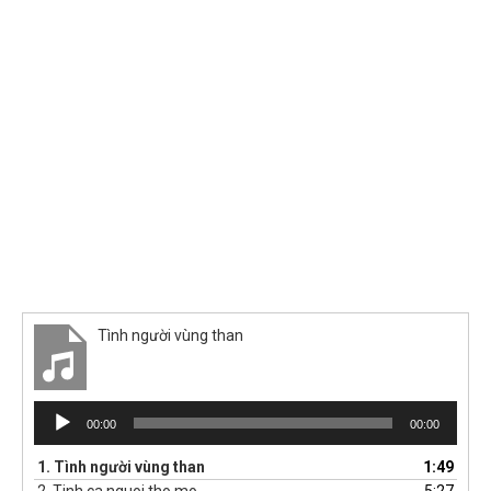
Tình người vùng than
Trình
00:00
00:00
phát
âm
1.
Tình người vùng than
1:49
thanh