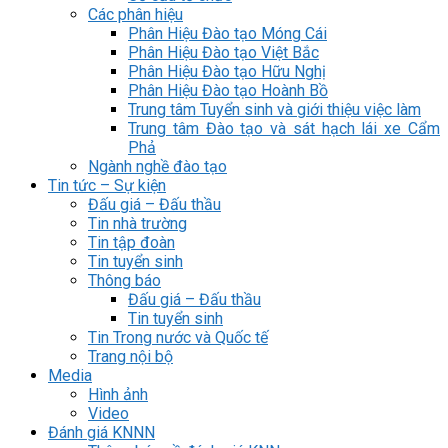
Các phân hiệu
Phân Hiệu Đào tạo Móng Cái
Phân Hiệu Đào tạo Việt Bắc
Phân Hiệu Đào tạo Hữu Nghị
Phân Hiệu Đào tạo Hoành Bồ
Trung tâm Tuyển sinh và giới thiệu việc làm
Trung tâm Đào tạo và sát hạch lái xe Cẩm
Phả
Ngành nghề đào tạo
Tin tức – Sự kiện
Đấu giá – Đấu thầu
Tin nhà trường
Tin tập đoàn
Tin tuyển sinh
Thông báo
Đấu giá – Đấu thầu
Tin tuyển sinh
Tin Trong nước và Quốc tế
Trang nội bộ
Media
Hình ảnh
Video
Đánh giá KNNN