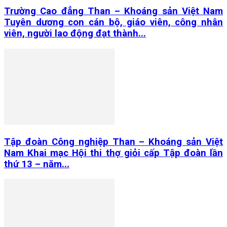
Trường Cao đẳng Than – Khoáng sản Việt Nam
Tuyên dương con cán bộ, giáo viên, công nhân
viên, người lao động đạt thành...
Tập đoàn Công nghiệp Than – Khoáng sản Việt
Nam Khai mạc Hội thi thợ giỏi cấp Tập đoàn lần
thứ 13 – năm...