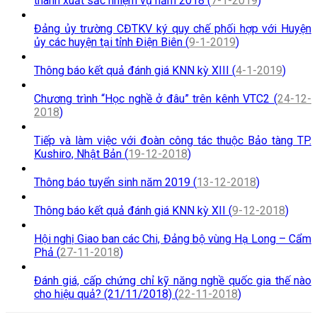
thành xuất sắc nhiệm vụ năm 2018 (
7-1-2019
)
Đảng ủy trường CĐTKV ký quy chế phối hợp với Huyện
ủy các huyện tại tỉnh Điện Biên (
9-1-2019
)
Thông báo kết quả đánh giá KNN kỳ XIII (
4-1-2019
)
Chương trình “Học nghề ở đâu” trên kênh VTC2 (
24-12-
2018
)
Tiếp và làm việc với đoàn công tác thuộc Bảo tàng TP.
Kushiro, Nhật Bản (
19-12-2018
)
Thông báo tuyển sinh năm 2019 (
13-12-2018
)
Thông báo kết quả đánh giá KNN kỳ XII (
9-12-2018
)
Hội nghị Giao ban các Chi, Đảng bộ vùng Hạ Long – Cẩm
Phả (
27-11-2018
)
Đánh giá, cấp chứng chỉ kỹ năng nghề quốc gia thế nào
cho hiệu quả? (21/11/2018) (
22-11-2018
)