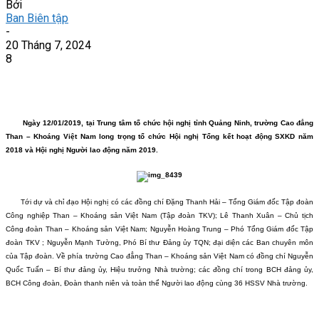
Bởi
Ban Biên tập
-
20 Tháng 7, 2024
8
Ngày 12/01/2019, tại Trung tâm tổ chức hội nghị tỉnh Quảng Ninh, trường Cao đẳng
Than – Khoáng Việt Nam long trọng tổ chức
Hội nghị Tổng kết hoạt động SXKD năm
2018 và
Hội nghị Người lao động năm 2019.
Tới dự và chỉ đạo Hội nghị có các đồng chí Đặng Thanh Hải – Tổng Giám đốc
Tập đoàn
Công nghiệp Than – Khoáng sản Việt Nam
(Tập đoàn TKV)
; Lê Thanh Xuân – Chủ tịch
Công đoàn Than – Khoáng sản Việt Nam;
Nguyễn Hoàng Trung – Phó Tổng Giám đốc
Tập
đoàn TKV
; Nguyễn Mạnh Tường, Phó Bí thư Đảng ủy TQN; đại diện các Ban chuyên môn
của Tập đoàn
. Về phía trường Cao đẳng Than – Khoáng sản Việt Nam có đồng chí Nguyễn
Quốc Tuấn – Bí thư đảng ủy, Hiệu trưởng Nhà trường; các đồng chí trong BCH đảng ủy,
BCH Công đoàn, Đoàn thanh niên và toàn thể Người lao động cùng 36 HSSV Nhà trường.