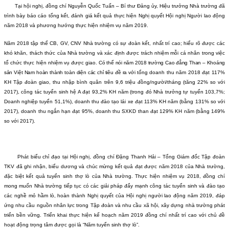
Tại hội nghị, đồng chí Nguyễn Quốc Tuấn – Bí thư Đảng ủy, Hiệu trưởng Nhà trường đã
trình bày báo cáo tổng kết, đánh giá kết quả thực hiện Nghị quyết Hội nghị Người lao động
năm 2018 và phương hướng thực hiện nhiệm vụ năm 2019.
Năm 2018 tập thể CB, GV, CNV Nhà trường có sự đoàn kết, nhất trí cao; hiểu rõ được các
khó khăn, thách thức của Nhà trường và xác định được trách nhiệm mỗi cá nhân trong việc
tổ chức thực hiện nhiệm vụ được giao
. Có thể nói năm 2018 trường Cao đẳng Than – Khoáng
sản Việt Nam hoàn thành toàn diện các chỉ tiêu đề ra với t
ổng doanh thu năm 2018 đạt 117%
KH Tập đoàn giao, thu nhập bình quân trên 9,6 triệu đồng/người/tháng (tăng 22% so với
2017), công tác tuyển sinh hệ A đạt 93,2% KH năm (trong đó Nhà trưởng tự tuyển 103,7%;
Doanh nghiệp tuyển 51,1%), doanh thu đào tạo lái xe đạt 113% KH năm (bằng 131% so với
2017), doanh thu ngắn hạn đạt 95%, doanh thu SXKD than đạt 129% KH năm (bằng 149%
so với 2017).
Phát biểu chỉ đạo tại Hội nghị, đồng chí Đặng Thanh Hải – Tổng Giám đốc Tập đoàn
T
KV
đã ghi nhận, biểu dương và chúc mừng kết quả đạt được năm 2018 của Nhà trường,
đặc biệt kết quả tuyển sinh thợ lò của Nhà trường. Thực hiện nhiệm vụ 2018, đồng chí
mong muốn Nhà trường tiếp tục có các giải pháp đẩy mạnh công tác tuyển sinh và đào tạo
các nghề mỏ hầm lò, hoàn thành Nghị quyết của Hội nghị người lao động năm 2019, đáp
ứng nhu cầu nguồn nhân lực trong Tập đoàn và nhu cầu xã hội, xây dựng nhà trường phát
triển bền vững. Triển khai thực hiện kế hoạch năm 2019 đồng chí nhất trí cao với chủ đề
hoạt động trọng tâm được gọi là “Năm tuyển sinh thợ lò”.