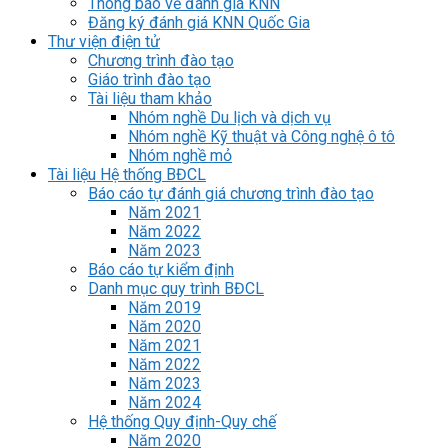
Thông báo về đánh giá KNN
Đăng ký đánh giá KNN Quốc Gia
Thư viện điện tử
Chương trình đào tạo
Giáo trình đào tạo
Tài liệu tham khảo
Nhóm nghề Du lịch và dịch vụ
Nhóm nghề Kỹ thuật và Công nghệ ô tô
Nhóm nghề mỏ
Tài liệu Hệ thống BĐCL
Báo cáo tự đánh giá chương trình đào tạo
Năm 2021
Năm 2022
Năm 2023
Báo cáo tự kiểm định
Danh mục quy trình BĐCL
Năm 2019
Năm 2020
Năm 2021
Năm 2022
Năm 2023
Năm 2024
Hệ thống Quy định-Quy chế
Năm 2020