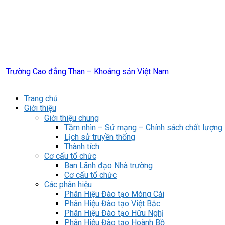
Trường Cao đẳng Than – Khoáng sản Việt Nam
Trang chủ
Giới thiệu
Giới thiệu chung
Tầm nhìn – Sứ mạng – Chính sách chất lượng
Lịch sử truyền thống
Thành tích
Cơ cấu tổ chức
Ban Lãnh đạo Nhà trường
Cơ cấu tổ chức
Các phân hiệu
Phân Hiệu Đào tạo Móng Cái
Phân Hiệu Đào tạo Việt Bắc
Phân Hiệu Đào tạo Hữu Nghị
Phân Hiệu Đào tạo Hoành Bồ