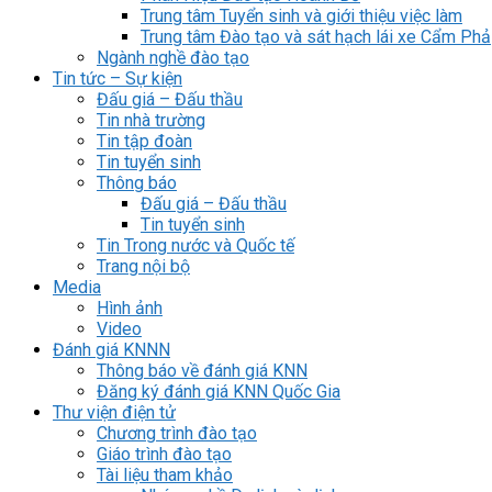
Trung tâm Tuyển sinh và giới thiệu việc làm
Trung tâm Đào tạo và sát hạch lái xe Cẩm Phả
Ngành nghề đào tạo
Tin tức – Sự kiện
Đấu giá – Đấu thầu
Tin nhà trường
Tin tập đoàn
Tin tuyển sinh
Thông báo
Đấu giá – Đấu thầu
Tin tuyển sinh
Tin Trong nước và Quốc tế
Trang nội bộ
Media
Hình ảnh
Video
Đánh giá KNNN
Thông báo về đánh giá KNN
Đăng ký đánh giá KNN Quốc Gia
Thư viện điện tử
Chương trình đào tạo
Giáo trình đào tạo
Tài liệu tham khảo