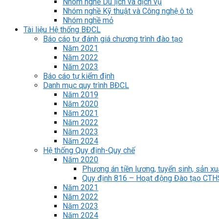
Nhóm nghề Du lịch và dịch vụ
Nhóm nghề Kỹ thuật và Công nghệ ô tô
Nhóm nghề mỏ
Tài liệu Hệ thống BĐCL
Báo cáo tự đánh giá chương trình đào tạo
Năm 2021
Năm 2022
Năm 2023
Báo cáo tự kiểm định
Danh mục quy trình BĐCL
Năm 2019
Năm 2020
Năm 2021
Năm 2022
Năm 2023
Năm 2024
Hệ thống Quy định-Quy chế
Năm 2020
Phương án tiền lương, tuyển sinh, sản xu
Quy định 816 – Hoạt động Đào tạo CT
Năm 2021
Năm 2022
Năm 2023
Năm 2024