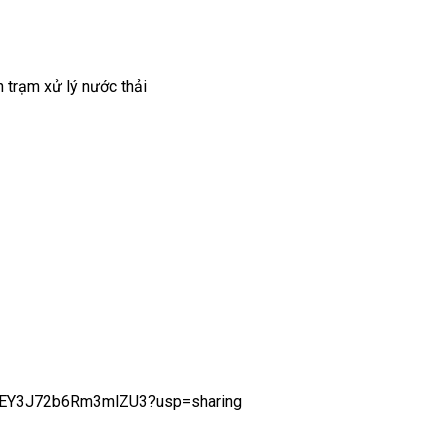
h trạm xử lý nước thải
NXEY3J72b6Rm3mlZU3?usp=sharing