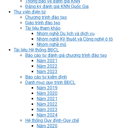
Thông báo về đánh giá KNN
Đăng ký đánh giá KNN Quốc Gia
Thư viện điện tử
Chương trình đào tạo
Giáo trình đào tạo
Tài liệu tham khảo
Nhóm nghề Du lịch và dịch vụ
Nhóm nghề Kỹ thuật và Công nghệ ô tô
Nhóm nghề mỏ
Tài liệu Hệ thống BĐCL
Báo cáo tự đánh giá chương trình đào tạo
Năm 2021
Năm 2022
Năm 2023
Báo cáo tự kiểm định
Danh mục quy trình BĐCL
Năm 2019
Năm 2020
Năm 2021
Năm 2022
Năm 2023
Năm 2024
Hệ thống Quy định-Quy chế
Năm 2020