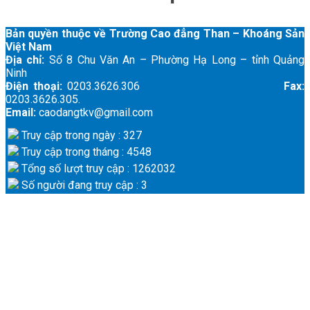
Bản quyền thuộc về Trường Cao đẳng Than – Khoáng Sản
Việt Nam
Địa chỉ:
Số 8 Chu Văn An – Phường Hạ Long – tỉnh Quảng
Ninh
Điện thoại:
0203.3626.306
Fax:
0203.3626.305.
Email:
caodangtkv@gmail.com
Truy cập trong ngày : 327
Truy cập trong tháng : 4548
Tổng số lượt truy cập : 1262032
Số người đang truy cập : 3