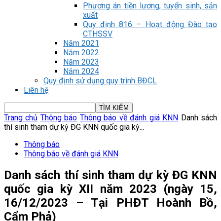
Phương án tiền lương, tuyển sinh, sản
xuất
Quy định 816 – Hoạt động Đào tạo
CTHSSV
Năm 2021
Năm 2022
Năm 2023
Năm 2024
Quy định sử dụng quy trình BĐCL
Liên hệ
Trang chủ
Thông báo
Thông báo về đánh giá KNN
Danh sách
thí sinh tham dự kỳ ĐG KNN quốc gia kỳ...
Thông báo
Thông báo về đánh giá KNN
Danh sách thí sinh tham dự kỳ ĐG KNN
quốc gia kỳ XII năm 2023 (ngày 15,
16/12/2023 – Tại PHĐT Hoành Bồ,
Cẩm Phả)