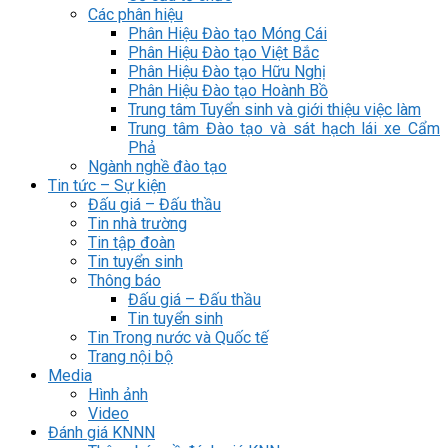
Các phân hiệu
Phân Hiệu Đào tạo Móng Cái
Phân Hiệu Đào tạo Việt Bắc
Phân Hiệu Đào tạo Hữu Nghị
Phân Hiệu Đào tạo Hoành Bồ
Trung tâm Tuyển sinh và giới thiệu việc làm
Trung tâm Đào tạo và sát hạch lái xe Cẩm
Phả
Ngành nghề đào tạo
Tin tức – Sự kiện
Đấu giá – Đấu thầu
Tin nhà trường
Tin tập đoàn
Tin tuyển sinh
Thông báo
Đấu giá – Đấu thầu
Tin tuyển sinh
Tin Trong nước và Quốc tế
Trang nội bộ
Media
Hình ảnh
Video
Đánh giá KNNN