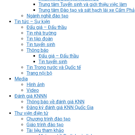
Trung tâm Tuyển sinh và giới thiệu việc làm
Trung tâm Đào tạo và sát hạch lái xe Cẩm Phả
Ngành nghề đào tạo
Tin tức – Sự kiện
Đấu giá – Đấu thầu
Tin nhà trường
Tin tập đoàn
Tin tuyển sinh
Thông báo
Đấu giá – Đấu thầu
Tin tuyển sinh
Tin Trong nước và Quốc tế
Trang nội bộ
Media
Hình ảnh
Video
Đánh giá KNNN
Thông báo về đánh giá KNN
Đăng ký đánh giá KNN Quốc Gia
Thư viện điện tử
Chương trình đào tạo
Giáo trình đào tạo
Tài liệu tham khảo