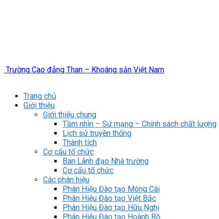
Trường Cao đẳng Than – Khoáng sản Việt Nam
Trang chủ
Giới thiệu
Giới thiệu chung
Tầm nhìn – Sứ mạng – Chính sách chất lượng
Lịch sử truyền thống
Thành tích
Cơ cấu tổ chức
Ban Lãnh đạo Nhà trường
Cơ cấu tổ chức
Các phân hiệu
Phân Hiệu Đào tạo Móng Cái
Phân Hiệu Đào tạo Việt Bắc
Phân Hiệu Đào tạo Hữu Nghị
Phân Hiệu Đào tạo Hoành Bồ