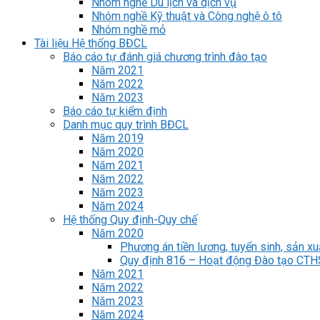
Nhóm nghề Du lịch và dịch vụ
Nhóm nghề Kỹ thuật và Công nghệ ô tô
Nhóm nghề mỏ
Tài liệu Hệ thống BĐCL
Báo cáo tự đánh giá chương trình đào tạo
Năm 2021
Năm 2022
Năm 2023
Báo cáo tự kiểm định
Danh mục quy trình BĐCL
Năm 2019
Năm 2020
Năm 2021
Năm 2022
Năm 2023
Năm 2024
Hệ thống Quy định-Quy chế
Năm 2020
Phương án tiền lương, tuyển sinh, sản xu
Quy định 816 – Hoạt động Đào tạo CT
Năm 2021
Năm 2022
Năm 2023
Năm 2024