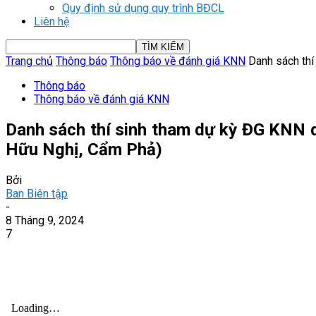
Quy định sử dụng quy trình BĐCL
Liên hệ
Trang chủ
Thông báo
Thông báo về đánh giá KNN
Danh sách thí
Thông báo
Thông báo về đánh giá KNN
Danh sách thí sinh tham dự kỳ ĐG KNN q
Hữu Nghị, Cẩm Phả)
Bởi
Ban Biên tập
-
8 Tháng 9, 2024
7