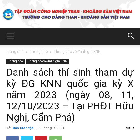
Trường
Trang chủ
Thông báo
Thông báo về đánh giá KNN
Thông báo
Thông báo về đánh giá KNN
Cao
Danh sách thí sinh tham dự
kỳ ĐG KNN quốc gia kỳ X
đẳng
năm 2023 (ngày 08, 11,
12/10/2023 – Tại PHĐT Hữu
Nghị, Cẩm Phả)
Than
Bởi
Ban Biên tập
-
8 Tháng 9, 2024
9