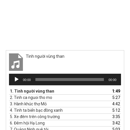
Tình người vùng than
Trình
00:00
00:00
phát
âm
1.
Tình người vùng than
1:49
thanh
2.
Tinh ca nguoi tho mo
5:27
3.
Hành khúc thợ Mỏ
4:42
4.
Tình ta biển bạc đồng xanh
5:12
5.
Xe đêm trên công trường
3:35
6.
Đêm hội Hạ Long
3:42
7.
Quảng Ninh quê tôi
5:03