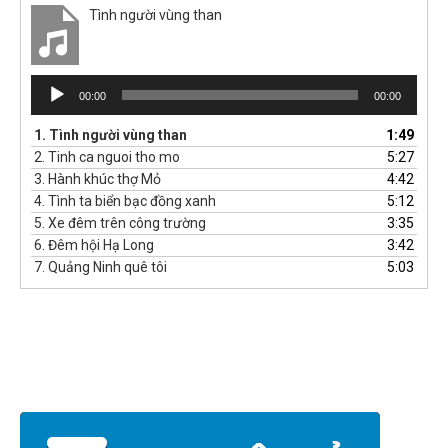
Tình người vùng than
Trình
00:00
00:00
phát
âm
1.
Tình người vùng than
1:49
thanh
2.
Tinh ca nguoi tho mo
5:27
3.
Hành khúc thợ Mỏ
4:42
4.
Tình ta biển bạc đồng xanh
5:12
5.
Xe đêm trên công trường
3:35
6.
Đêm hội Hạ Long
3:42
7.
Quảng Ninh quê tôi
5:03