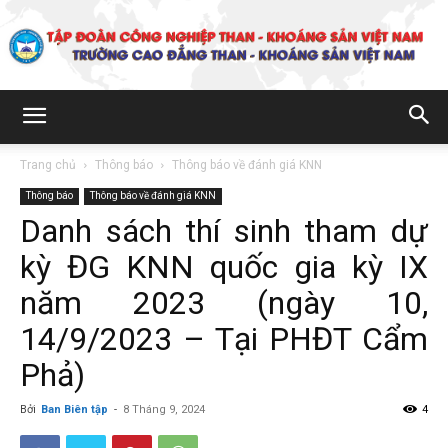
Trường
Trang chủ
Thông báo
Thông báo về đánh giá KNN
Thông báo
Thông báo về đánh giá KNN
Cao
Danh sách thí sinh tham dự
kỳ ĐG KNN quốc gia kỳ IX
đẳng
năm 2023 (ngày 10,
14/9/2023 – Tại PHĐT Cẩm
Phả)
Than
Bởi
Ban Biên tập
-
8 Tháng 9, 2024
4