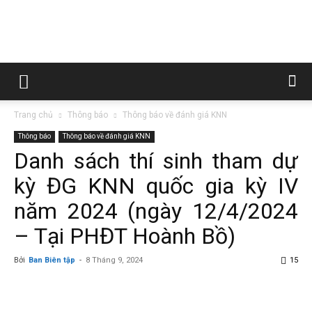
Trường
Trang chủ
Thông báo
Thông báo về đánh giá KNN
Cao
Thông báo
Thông báo về đánh giá KNN
Danh sách thí sinh tham dự
kỳ ĐG KNN quốc gia kỳ IV
đẳng
năm 2024 (ngày 12/4/2024
– Tại PHĐT Hoành Bồ)
Than
Bởi
Ban Biên tập
-
8 Tháng 9, 2024
15