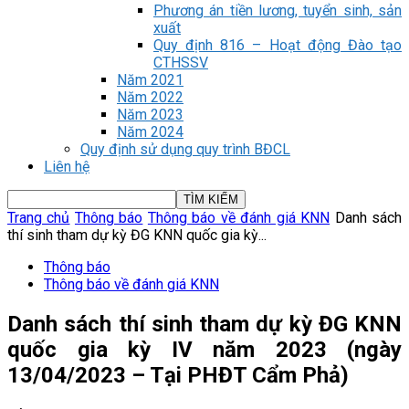
Phương án tiền lương, tuyển sinh, sản
xuất
Quy định 816 – Hoạt động Đào tạo
CTHSSV
Năm 2021
Năm 2022
Năm 2023
Năm 2024
Quy định sử dụng quy trình BĐCL
Liên hệ
Trang chủ
Thông báo
Thông báo về đánh giá KNN
Danh sách
thí sinh tham dự kỳ ĐG KNN quốc gia kỳ...
Thông báo
Thông báo về đánh giá KNN
Danh sách thí sinh tham dự kỳ ĐG KNN
quốc gia kỳ IV năm 2023 (ngày
13/04/2023 – Tại PHĐT Cẩm Phả)