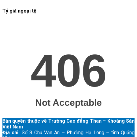
Tỷ giá ngoại tệ
Bản quyền thuộc về Trường Cao đẳng Than – Khoáng Sản
Việt Nam
Địa chỉ:
Số 8 Chu Văn An – Phường Hạ Long – tỉnh Quảng