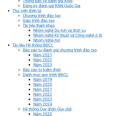
Thông báo về đánh giá KNN
Đăng ký đánh giá KNN Quốc Gia
Thư viện điện tử
Chương trình đào tạo
Giáo trình đào tạo
Tài liệu tham khảo
Nhóm nghề Du lịch và dịch vụ
Nhóm nghề Kỹ thuật và Công nghệ ô tô
Nhóm nghề mỏ
Tài liệu Hệ thống BĐCL
Báo cáo tự đánh giá chương trình đào tạo
Năm 2021
Năm 2022
Năm 2023
Báo cáo tự kiểm định
Danh mục quy trình BĐCL
Năm 2019
Năm 2020
Năm 2021
Năm 2022
Năm 2023
Năm 2024
Hệ thống Quy định-Quy chế
Năm 2020