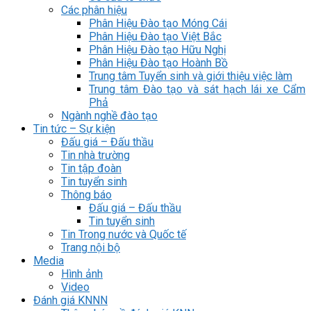
Các phân hiệu
Phân Hiệu Đào tạo Móng Cái
Phân Hiệu Đào tạo Việt Bắc
Phân Hiệu Đào tạo Hữu Nghị
Phân Hiệu Đào tạo Hoành Bồ
Trung tâm Tuyển sinh và giới thiệu việc làm
Trung tâm Đào tạo và sát hạch lái xe Cẩm
Phả
Ngành nghề đào tạo
Tin tức – Sự kiện
Đấu giá – Đấu thầu
Tin nhà trường
Tin tập đoàn
Tin tuyển sinh
Thông báo
Đấu giá – Đấu thầu
Tin tuyển sinh
Tin Trong nước và Quốc tế
Trang nội bộ
Media
Hình ảnh
Video
Đánh giá KNNN