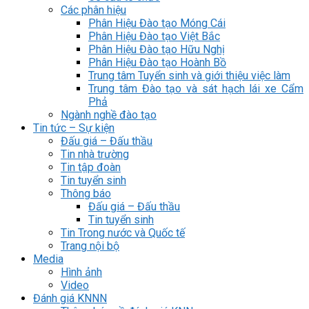
Các phân hiệu
Phân Hiệu Đào tạo Móng Cái
Phân Hiệu Đào tạo Việt Bắc
Phân Hiệu Đào tạo Hữu Nghị
Phân Hiệu Đào tạo Hoành Bồ
Trung tâm Tuyển sinh và giới thiệu việc làm
Trung tâm Đào tạo và sát hạch lái xe Cẩm
Phả
Ngành nghề đào tạo
Tin tức – Sự kiện
Đấu giá – Đấu thầu
Tin nhà trường
Tin tập đoàn
Tin tuyển sinh
Thông báo
Đấu giá – Đấu thầu
Tin tuyển sinh
Tin Trong nước và Quốc tế
Trang nội bộ
Media
Hình ảnh
Video
Đánh giá KNNN