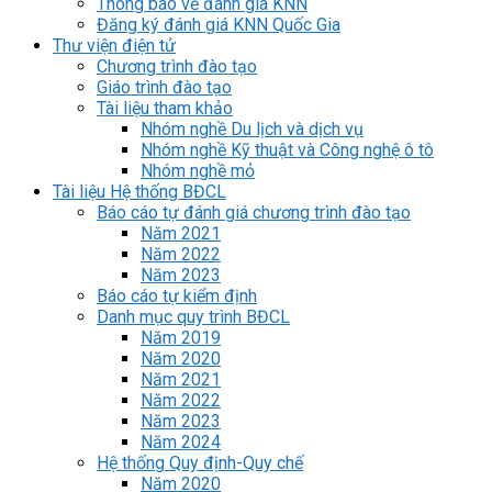
Thông báo về đánh giá KNN
Đăng ký đánh giá KNN Quốc Gia
Thư viện điện tử
Chương trình đào tạo
Giáo trình đào tạo
Tài liệu tham khảo
Nhóm nghề Du lịch và dịch vụ
Nhóm nghề Kỹ thuật và Công nghệ ô tô
Nhóm nghề mỏ
Tài liệu Hệ thống BĐCL
Báo cáo tự đánh giá chương trình đào tạo
Năm 2021
Năm 2022
Năm 2023
Báo cáo tự kiểm định
Danh mục quy trình BĐCL
Năm 2019
Năm 2020
Năm 2021
Năm 2022
Năm 2023
Năm 2024
Hệ thống Quy định-Quy chế
Năm 2020