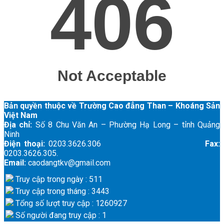
Bản quyền thuộc về Trường Cao đẳng Than – Khoáng Sản
Việt Nam
Địa chỉ:
Số 8 Chu Văn An – Phường Hạ Long – tỉnh Quảng
Ninh
Điện thoại:
0203.3626.306
Fax:
0203.3626.305.
Email:
caodangtkv@gmail.com
Truy cập trong ngày : 511
Truy cập trong tháng : 3443
Tổng số lượt truy cập : 1260927
Số người đang truy cập : 1