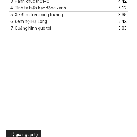
3.
Hành khúc thợ Mỏ
4:42
4.
Tình ta biển bạc đồng xanh
5:12
5.
Xe đêm trên công trường
3:35
6.
Đêm hội Hạ Long
3:42
7.
Quảng Ninh quê tôi
5:03
Tỷ giá ngoại tệ