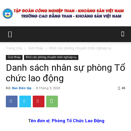
Trường
Trang chủ
Giới thiệu
Khối các phòng chuyên môn nghiệp vụ
Giới thiệu
Khối các phòng chuyên môn nghiệp vụ
Cao
Danh sách nhân sự phòng Tổ
chức lao động
đẳng
Bởi
Ban Biên tập
-
8 Tháng 9, 2024
45
Than
T
ên đơn vị: Phòng Tổ Chức Lao Động