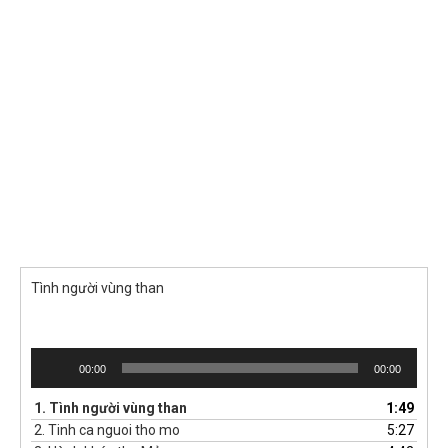
Tình người vùng than
Trình
00:00
00:00
phát
âm
1.
Tình người vùng than
1:49
thanh
2.
Tinh ca nguoi tho mo
5:27