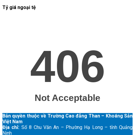
Tỷ giá ngoại tệ
Bản quyền thuộc về Trường Cao đẳng Than – Khoáng Sản
Việt Nam
Địa chỉ:
Số 8 Chu Văn An – Phường Hạ Long – tỉnh Quảng
Ninh