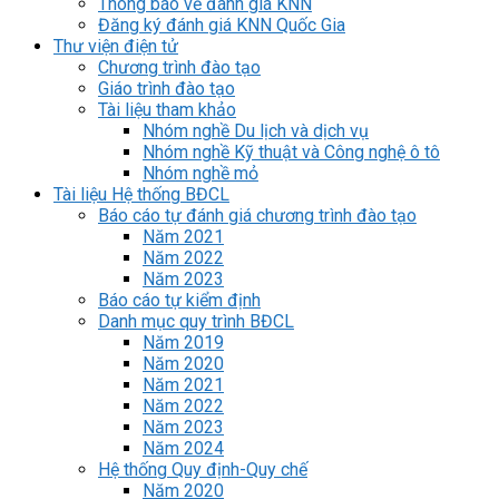
Thông báo về đánh giá KNN
Đăng ký đánh giá KNN Quốc Gia
Thư viện điện tử
Chương trình đào tạo
Giáo trình đào tạo
Tài liệu tham khảo
Nhóm nghề Du lịch và dịch vụ
Nhóm nghề Kỹ thuật và Công nghệ ô tô
Nhóm nghề mỏ
Tài liệu Hệ thống BĐCL
Báo cáo tự đánh giá chương trình đào tạo
Năm 2021
Năm 2022
Năm 2023
Báo cáo tự kiểm định
Danh mục quy trình BĐCL
Năm 2019
Năm 2020
Năm 2021
Năm 2022
Năm 2023
Năm 2024
Hệ thống Quy định-Quy chế
Năm 2020