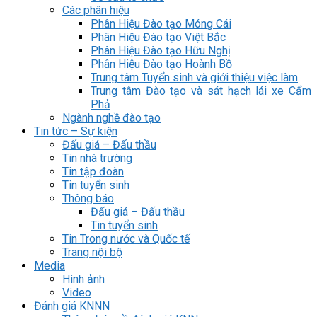
Các phân hiệu
Phân Hiệu Đào tạo Móng Cái
Phân Hiệu Đào tạo Việt Bắc
Phân Hiệu Đào tạo Hữu Nghị
Phân Hiệu Đào tạo Hoành Bồ
Trung tâm Tuyển sinh và giới thiệu việc làm
Trung tâm Đào tạo và sát hạch lái xe Cẩm
Phả
Ngành nghề đào tạo
Tin tức – Sự kiện
Đấu giá – Đấu thầu
Tin nhà trường
Tin tập đoàn
Tin tuyển sinh
Thông báo
Đấu giá – Đấu thầu
Tin tuyển sinh
Tin Trong nước và Quốc tế
Trang nội bộ
Media
Hình ảnh
Video
Đánh giá KNNN