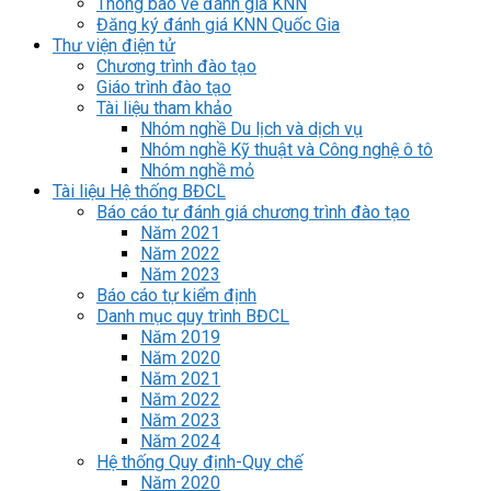
Thông báo về đánh giá KNN
Đăng ký đánh giá KNN Quốc Gia
Thư viện điện tử
Chương trình đào tạo
Giáo trình đào tạo
Tài liệu tham khảo
Nhóm nghề Du lịch và dịch vụ
Nhóm nghề Kỹ thuật và Công nghệ ô tô
Nhóm nghề mỏ
Tài liệu Hệ thống BĐCL
Báo cáo tự đánh giá chương trình đào tạo
Năm 2021
Năm 2022
Năm 2023
Báo cáo tự kiểm định
Danh mục quy trình BĐCL
Năm 2019
Năm 2020
Năm 2021
Năm 2022
Năm 2023
Năm 2024
Hệ thống Quy định-Quy chế
Năm 2020