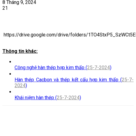
8 Tháng 9, 2024
21
https://drive.google.com/drive/folders/1TO4StxP5_SzWCt5E
Thông tin khác:
Công nghệ hàn thép hợp kim thấp (
25-7-2024
)
Hàn thép Cacbon và thép kết cấu hợp kim thấp (
25-7-
2024
)
Khái niệm hàn thép (
25-7-2024
)