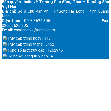
Bản quyền thuộc về Trường Cao đẳng Than – Khoáng Sản
Việt Nam
Địa chỉ:
Số 8 Chu Văn An – Phường Hạ Long – tỉnh Quảng
Ninh
Điện thoại:
0203.3626.306
Fax:
0203.3626.305.
Email:
caodangtkv@gmail.com
Truy cập trong ngày : 313
Truy cập trong tháng : 5462
Tổng số lượt truy cập : 1262946
Số người đang truy cập : 4