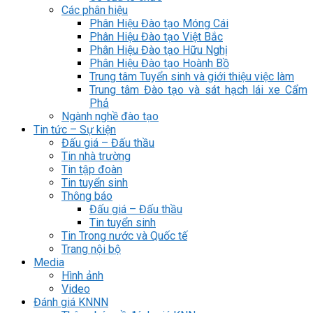
Các phân hiệu
Phân Hiệu Đào tạo Móng Cái
Phân Hiệu Đào tạo Việt Bắc
Phân Hiệu Đào tạo Hữu Nghị
Phân Hiệu Đào tạo Hoành Bồ
Trung tâm Tuyển sinh và giới thiệu việc làm
Trung tâm Đào tạo và sát hạch lái xe Cẩm
Phả
Ngành nghề đào tạo
Tin tức – Sự kiện
Đấu giá – Đấu thầu
Tin nhà trường
Tin tập đoàn
Tin tuyển sinh
Thông báo
Đấu giá – Đấu thầu
Tin tuyển sinh
Tin Trong nước và Quốc tế
Trang nội bộ
Media
Hình ảnh
Video
Đánh giá KNNN