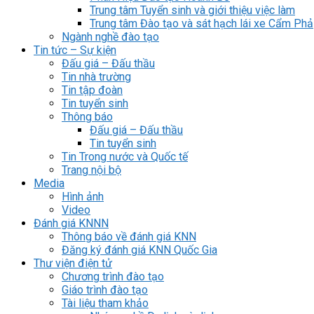
Trung tâm Tuyển sinh và giới thiệu việc làm
Trung tâm Đào tạo và sát hạch lái xe Cẩm Phả
Ngành nghề đào tạo
Tin tức – Sự kiện
Đấu giá – Đấu thầu
Tin nhà trường
Tin tập đoàn
Tin tuyển sinh
Thông báo
Đấu giá – Đấu thầu
Tin tuyển sinh
Tin Trong nước và Quốc tế
Trang nội bộ
Media
Hình ảnh
Video
Đánh giá KNNN
Thông báo về đánh giá KNN
Đăng ký đánh giá KNN Quốc Gia
Thư viện điện tử
Chương trình đào tạo
Giáo trình đào tạo
Tài liệu tham khảo