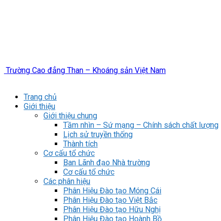
Trường Cao đẳng Than – Khoáng sản Việt Nam
Trang chủ
Giới thiệu
Giới thiệu chung
Tầm nhìn – Sứ mạng – Chính sách chất lượng
Lịch sử truyền thống
Thành tích
Cơ cấu tổ chức
Ban Lãnh đạo Nhà trường
Cơ cấu tổ chức
Các phân hiệu
Phân Hiệu Đào tạo Móng Cái
Phân Hiệu Đào tạo Việt Bắc
Phân Hiệu Đào tạo Hữu Nghị
Phân Hiệu Đào tạo Hoành Bồ