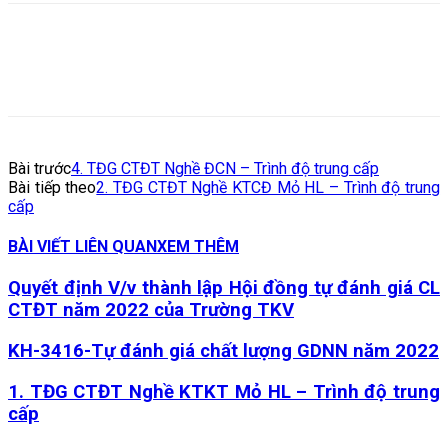
Bài trước
4. TĐG CTĐT Nghề ĐCN – Trình độ trung cấp
Bài tiếp theo
2. TĐG CTĐT Nghề KTCĐ Mỏ HL – Trình độ trung
cấp
BÀI VIẾT LIÊN QUAN
XEM THÊM
Quyết định V/v thành lập Hội đồng tự đánh giá CL
CTĐT năm 2022 của Trường TKV
KH-3416-Tự đánh giá chất lượng GDNN năm 2022
1. TĐG CTĐT Nghề KTKT Mỏ HL – Trình độ trung
cấp