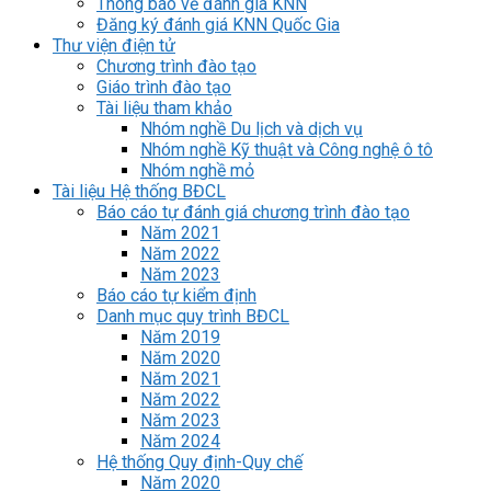
Thông báo về đánh giá KNN
Đăng ký đánh giá KNN Quốc Gia
Thư viện điện tử
Chương trình đào tạo
Giáo trình đào tạo
Tài liệu tham khảo
Nhóm nghề Du lịch và dịch vụ
Nhóm nghề Kỹ thuật và Công nghệ ô tô
Nhóm nghề mỏ
Tài liệu Hệ thống BĐCL
Báo cáo tự đánh giá chương trình đào tạo
Năm 2021
Năm 2022
Năm 2023
Báo cáo tự kiểm định
Danh mục quy trình BĐCL
Năm 2019
Năm 2020
Năm 2021
Năm 2022
Năm 2023
Năm 2024
Hệ thống Quy định-Quy chế
Năm 2020