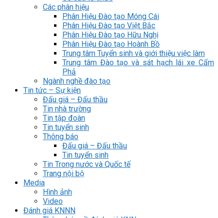
Các phân hiệu
Phân Hiệu Đào tạo Móng Cái
Phân Hiệu Đào tạo Việt Bắc
Phân Hiệu Đào tạo Hữu Nghị
Phân Hiệu Đào tạo Hoành Bồ
Trung tâm Tuyển sinh và giới thiệu việc làm
Trung tâm Đào tạo và sát hạch lái xe Cẩm
Phả
Ngành nghề đào tạo
Tin tức – Sự kiện
Đấu giá – Đấu thầu
Tin nhà trường
Tin tập đoàn
Tin tuyển sinh
Thông báo
Đấu giá – Đấu thầu
Tin tuyển sinh
Tin Trong nước và Quốc tế
Trang nội bộ
Media
Hình ảnh
Video
Đánh giá KNNN